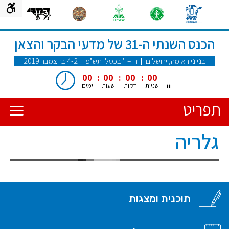
הכנס השנתי ה-31 של מדעי הבקר והצאן
בנייני האומה, ירושלים
ד' – ו' בכסלו תש"פ
2‏-4 בדצמבר 2019
00
00
00
00
שניות
דקות
שעות
ימים
תפריט
גלריה
תוכנית ומצגות