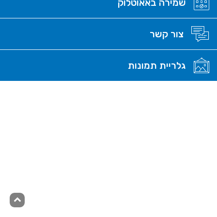
שמירה באאוטלוק
קובץ
נפתח
ics
בחלון
חדש
צור קשר
גלריית תמונות